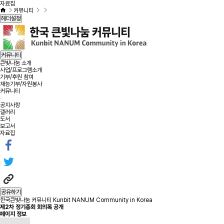
자료집
커뮤니티
헤더설정
커뮤니티
큰빛나눔 소개
사업/프로그램소개
기부/후원 참여
재능기부/자원봉사
커뮤니티
공지사항
갤러리
도서
보고서
자료집
공유하기
한국큰빛나눔 커뮤니티 Kunbit NANUM Community in Korea
제2차 정기총회 회의록 공개
페이지 정보