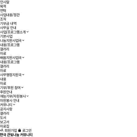
인사말
목적
연혁
사업내용/정관
조직
기부금 내역
사무실 안내
사업/프로그램소개
기본사업
나눔지원사업국
내용/프로그램
갤러리
자료
배움지원사업국
내용/프로그램
갤러리
자료
사무행정지원국
내용
자료
기부/후원 참여
후원안내
재능기부/자원봉사
자원봉사 안내
커뮤니티
공지사항
갤러리
도서
보고서
자료집
회원가입
로그인
한국 큰빛나눔 커뮤니티