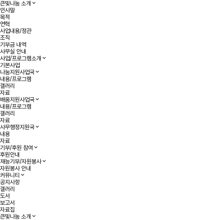
큰빛나눔 소개
인사말
목적
연혁
사업내용/정관
조직
기부금 내역
사무실 안내
사업/프로그램소개
기본사업
나눔지원사업국
내용/프로그램
갤러리
자료
배움지원사업국
내용/프로그램
갤러리
자료
사무행정지원국
내용
자료
기부/후원 참여
후원안내
재능기부/자원봉사
자원봉사 안내
커뮤니티
공지사항
갤러리
도서
보고서
자료집
큰빛나눔 소개