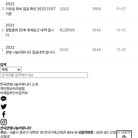
2022
3
기부금 회비 입금 확인 2022.11.07
김철경
1888
11-07
기준
2022
2
창립총회 전/후 회계보고 내역 입니
최고관리자
1940
11-01
다.
2022
1
관리자
1849
11-01
큰빛 나눔커뮤니티 입금내역 입니다.
검색
한국큰빛나눔커뮤니티 소개
개인정보처리방침
이메일무단수집거부
한국큰빛나눔커뮤니티
주소 :
서울시 종로구 대학로 19 한국기독교회관 804-B
사업자번호 :
505-82-21559
대표자 :
arrow_upward
김철경