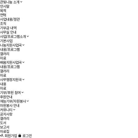
큰빛나눔 소개
인사말
목적
연혁
사업내용/정관
조직
기부금 내역
사무실 안내
사업/프로그램소개
기본사업
나눔지원사업국
내용/프로그램
갤러리
자료
배움지원사업국
내용/프로그램
갤러리
자료
사무행정지원국
내용
자료
기부/후원 참여
후원안내
재능기부/자원봉사
자원봉사 안내
커뮤니티
공지사항
갤러리
도서
보고서
자료집
회원가입
로그인