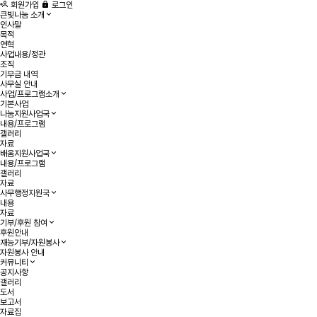
회원가입
로그인
큰빛나눔 소개
인사말
목적
연혁
사업내용/정관
조직
기부금 내역
사무실 안내
사업/프로그램소개
기본사업
나눔지원사업국
내용/프로그램
갤러리
자료
배움지원사업국
내용/프로그램
갤러리
자료
사무행정지원국
내용
자료
기부/후원 참여
후원안내
재능기부/자원봉사
자원봉사 안내
커뮤니티
공지사항
갤러리
도서
보고서
자료집