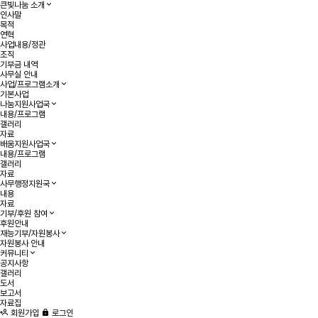
큰빛나눔 소개
인사말
목적
연혁
사업내용/정관
조직
기부금 내역
사무실 안내
사업/프로그램소개
기본사업
나눔지원사업국
내용/프로그램
갤러리
자료
배움지원사업국
내용/프로그램
갤러리
자료
사무행정지원국
내용
자료
기부/후원 참여
후원안내
재능기부/자원봉사
자원봉사 안내
커뮤니티
공지사항
갤러리
도서
보고서
자료집
회원가입
로그인