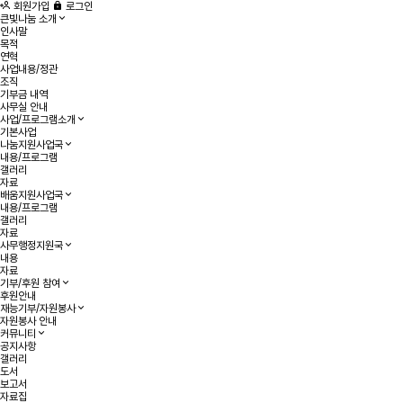
회원가입
로그인
큰빛나눔 소개
인사말
목적
연혁
사업내용/정관
조직
기부금 내역
사무실 안내
사업/프로그램소개
기본사업
나눔지원사업국
내용/프로그램
갤러리
자료
배움지원사업국
내용/프로그램
갤러리
자료
사무행정지원국
내용
자료
기부/후원 참여
후원안내
재능기부/자원봉사
자원봉사 안내
커뮤니티
공지사항
갤러리
도서
보고서
자료집