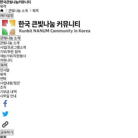
한국큰빛나눔커뮤니티
목적
큰빛나눔 소개
목적
헤더설정
큰빛나눔 소개
큰빛나눔 소개
사업/프로그램소개
기부/후원 참여
재능기부/자원봉사
커뮤니티
목적
인사말
목적
연혁
사업내용/정관
조직
기부금 내역
사무실 안내
공유하기
목적