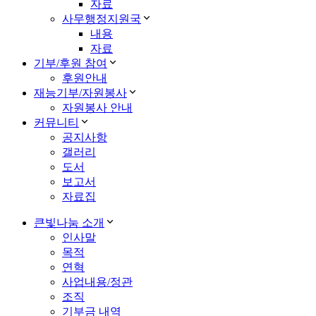
자료
사무행정지원국
내용
자료
기부/후원 참여
후원안내
재능기부/자원봉사
자원봉사 안내
커뮤니티
공지사항
갤러리
도서
보고서
자료집
큰빛나눔 소개
인사말
목적
연혁
사업내용/정관
조직
기부금 내역