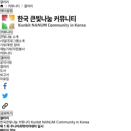
갤러리
커뮤니티
갤러리
헤더설정
커뮤니티
큰빛나눔 소개
사업/프로그램소개
기부/후원 참여
재능기부/자원봉사
커뮤니티
갤러리
공지사항
갤러리
도서
보고서
자료집
공유하기
갤러리
한국큰빛나눔 커뮤니티 Kunbit NANUM Community in Korea
제 1 회 주니어과학아카데미 실시
페이지 정보