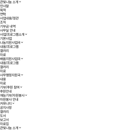
큰빛나눔 소개
인사말
목적
연혁
사업내용/정관
조직
기부금 내역
사무실 안내
사업/프로그램소개
기본사업
나눔지원사업국
내용/프로그램
갤러리
자료
배움지원사업국
내용/프로그램
갤러리
자료
사무행정지원국
내용
자료
기부/후원 참여
후원안내
재능기부/자원봉사
자원봉사 안내
커뮤니티
공지사항
갤러리
도서
보고서
자료집
큰빛나눔 소개