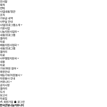
인사말
목적
연혁
사업내용/정관
조직
기부금 내역
사무실 안내
사업/프로그램소개
기본사업
나눔지원사업국
내용/프로그램
갤러리
자료
배움지원사업국
내용/프로그램
갤러리
자료
사무행정지원국
내용
자료
기부/후원 참여
후원안내
재능기부/자원봉사
자원봉사 안내
커뮤니티
공지사항
갤러리
도서
보고서
자료집
회원가입
로그인
한국큰빛나눔커뮤니티